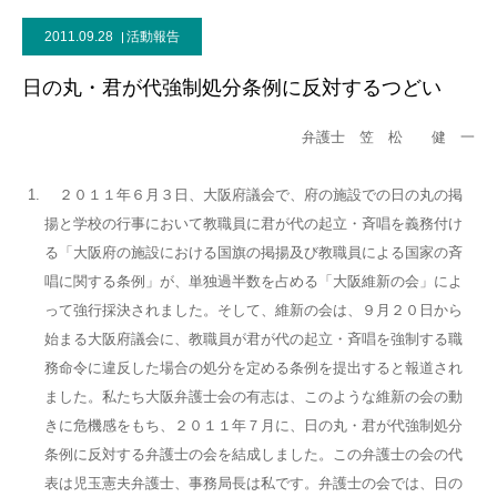
2011.09.28
活動報告
日の丸・君が代強制処分条例に反対するつどい
弁護士 笠 松 健 一
２０１１年６月３日、大阪府議会で、府の施設での日の丸の掲
揚と学校の行事において教職員に君が代の起立・斉唱を義務付け
る「大阪府の施設における国旗の掲揚及び教職員による国家の斉
唱に関する条例」が、単独過半数を占める「大阪維新の会」によ
って強行採決されました。そして、維新の会は、９月２０日から
始まる大阪府議会に、教職員が君が代の起立・斉唱を強制する職
務命令に違反した場合の処分を定める条例を提出すると報道され
ました。私たち大阪弁護士会の有志は、このような維新の会の動
きに危機感をもち、２０１１年７月に、日の丸・君が代強制処分
条例に反対する弁護士の会を結成しました。この弁護士の会の代
表は児玉憲夫弁護士、事務局長は私です。弁護士の会では、日の