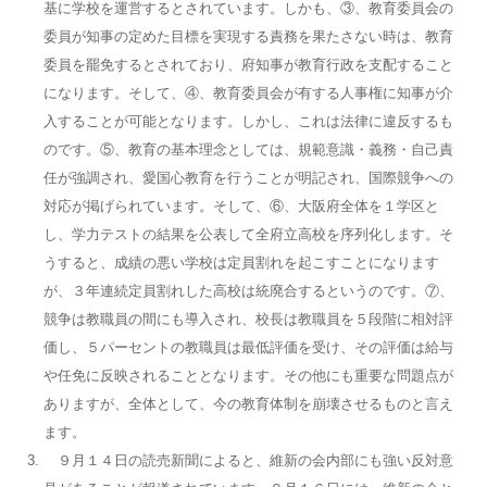
基に学校を運営するとされています。しかも、③、教育委員会の
委員が知事の定めた目標を実現する責務を果たさない時は、教育
委員を罷免するとされており、府知事が教育行政を支配すること
になります。そして、④、教育委員会が有する人事権に知事が介
入することが可能となります。しかし、これは法律に違反するも
のです。⑤、教育の基本理念としては、規範意識・義務・自己責
任が強調され、愛国心教育を行うことが明記され、国際競争への
対応が掲げられています。そして、⑥、大阪府全体を１学区と
し、学力テストの結果を公表して全府立高校を序列化します。そ
うすると、成績の悪い学校は定員割れを起こすことになります
が、３年連続定員割れした高校は統廃合するというのです。⑦、
競争は教職員の間にも導入され、校長は教職員を５段階に相対評
価し、５パーセントの教職員は最低評価を受け、その評価は給与
や任免に反映されることとなります。その他にも重要な問題点が
ありますが、全体として、今の教育体制を崩壊させるものと言え
ます。
９月１４日の読売新聞によると、維新の会内部にも強い反対意