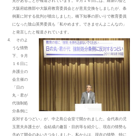
見があることが報道されています。９月１６日には、維新の会と
大阪府総務部や大阪府教育委員会とが意見交換をしましたが、条
例案に対する批判が噴出しました。橋下知事の肝いりで教育委員
になった陰山英男委員も「私やめます。できませんよこんなの」
と発言したと報道されています。
そのよ
うな情勢
下、９月
１６日に
弁護士の
会主催の
「日の
丸・君が
代強制処
分条例に
反対するつどい」が、中之島公会堂で開かれました。会代表の児
玉憲夫弁護士が、会結成の趣旨・目的等を紹介し、現在の情勢も
含めて開会のあいさつをしました。私からは、現在の情勢、特に