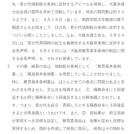
丸・君が代強制処分条例に反対するアピールを発表し、大阪弁護
士会会員の賛同を求めて活動しています。現在の賛同数は約５０
０人です。また、９月１６日（金）に、関西学院大学教授の豊下
楢彦さんをお招きして、日の丸・君が代強制処分条例に反対する
つどいを開くこととしました。なお、大阪弁護士会も、５月２４
日には「君が代斉唱時の起立を義務化する大阪府条例に反対する
会長声明」を、９月１５日には「大阪府教育基本条例の制定に関
する会長声明」を、それぞれ発表しています。
その後、維新の会は、強制処分条例として、「教育基本条例
案」と「職員基本条例案」を用意していることが分かりました。
特に、教育基本条例案は、ほとんど全ての条文に問題があると言
わざるを得ません。主な点を指摘すると、①、職務命令に５回違
反するか同じ職務命令に３回違反すると分限免職とされていま
す。つまり、君が代を起立・斉唱しろとする職務命令に３回違反
すると分限免職というわけです。また、②、府知事が、府立高校
が実現すべき目標を設定し、教育委員会は、知事が定めた目標を
実現するため、指針を作成して校長に指示し、校長はその指針を