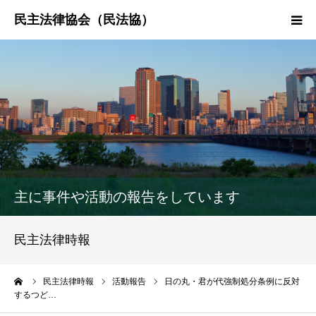
HOME
民法協とは
民主法律時報
決議・声明・意見書
主に事件や活動の報告をしています
研究会紹介
民主法律時報
ーム
民主法律時報
活動報告
日の丸・君が代強制処分条例に反対
するつど…