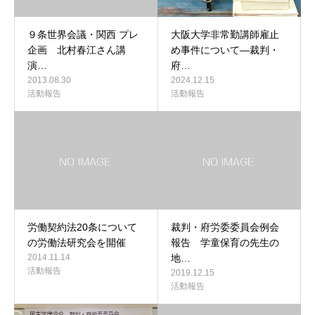
９条世界会議・関西 プレ
大阪大学非常勤講師雇止
企画 北村春江さん講
め事件について―裁判・
演…
府…
2013.08.30
2024.12.15
活動報告
活動報告
労働契約法20条について
裁判・府労委委員会例会
の労働法研究会を開催
報告 学童保育の先生の
2014.11.14
地…
活動報告
2019.12.15
活動報告