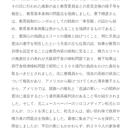
その日に行われた維新の会と教育委員会との意見交換の様子等を
報告し、教育基本条例の問題点を指摘しました。豊下楢彦さん
は、教育統制のシンボルとしての戦前の「奉安殿」の話から始
め、教育基本条例案は形から入ることを強調するものであるこ
と、愛国心の強調はエリートの腐敗と結びつくこと、明仁天皇は
憲法の遵守を明言したという天皇の立ち位置の話、知事が教育の
目標を設定することは教育内容の統制に至ること、権力エリート
の無責任さの表れが大阪府庁舎の移転問題であり、橋下知事は、
府庁舎咲洲移転問題で府民に１２００億円の負担をかけた責任を
取るべきだとされました。次に教職員から、現在の高校の状況に
ついて報告があり、アメリカから駆けつけてくれた薄井雅子さん
から、アメリカでは、国旗への敬礼と「忠誠の誓い」への唱和が
憲法に違反するという連邦最高裁判決があること等が紹介されま
した。そして、元ニュースペーパーのソロコメディアン松元ヒロ
さんが、コントを演じました。松元さんは、鋭い切れ味で政府や
権力者の問題点を指摘しました。最後に集会アピールを採択して
閉会しましたが、平日の夜にもかかわらず、約２００人の参加者