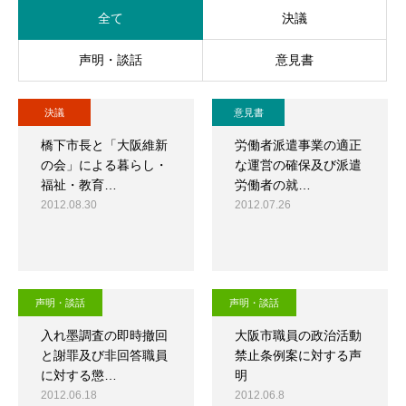
全て
決議
声明・談話
意見書
決議
意見書
橋下市長と「大阪維新
労働者派遣事業の適正
の会」による暮らし・
な運営の確保及び派遣
福祉・教育…
労働者の就…
2012.08.30
2012.07.26
声明・談話
声明・談話
入れ墨調査の即時撤回
大阪市職員の政治活動
と謝罪及び非回答職員
禁止条例案に対する声
に対する懲…
明
2012.06.18
2012.06.8