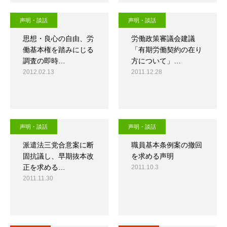
声明・談話
声明・談話
思想・良心の自由、労
労働政策審議会建議
働基本権を踏みにじる
「有期労働契約の在り
調査の即時…
方について」…
2012.02.13
2011.12.28
声明・談話
声明・談話
派遣法三党合意案に断
職員基本条例案の撤回
固抗議し、早期抜本改
を求める声明
正を求める…
2011.10.3
2011.11.30