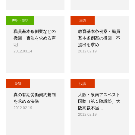
声明・談話
決議
職員基本条例案などの
教育基本条例案・職員
撤回・否決を求める声
基本条例案の撤回・不
明
提出を求め…
2012.03.14
2012.02.19
決議
決議
真の有期労働契約規制
大阪・泉南アスベスト
を求める決議
国賠（第１陣訴訟）大
阪高裁不当…
2012.02.19
2012.02.19