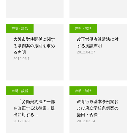
声明・談話
声明・談話
大阪市労使関係に関す
改正労働者派遣法に対
る条例案の撤回を求め
する抗議声明
る声明
2012.04.27
2012.06.1
声明・談話
声明・談話
「労働契約法の一部
教育行政基本条例案お
を改正する法律案」提
よび府立学校条例案の
出に対する…
撤回・否決…
2012.04.9
2012.03.14