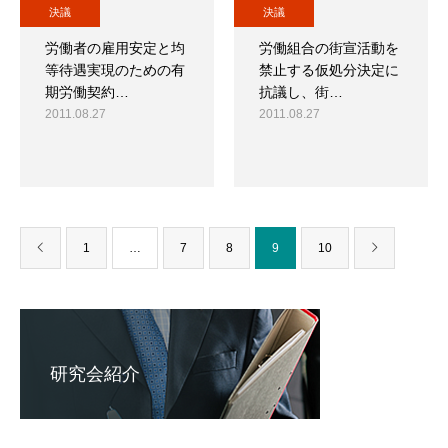
決議
決議
労働者の雇用安定と均
労働組合の街宣活動を
等待遇実現のための有
禁止する仮処分決定に
期労働契約…
抗議し、街…
2011.08.27
2011.08.27
1
…
7
8
9
10
研究会紹介