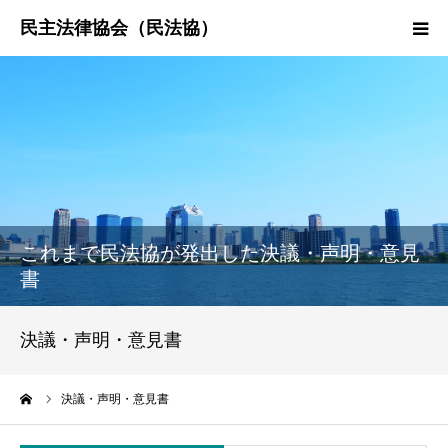
HOME
民法協とは
民主法律時報
これまで民法協が発出した決議・声明・意見
決議・声明・意見書
書
研究会紹介
決議・声明・意見書
ーム
決議・声明・意見書