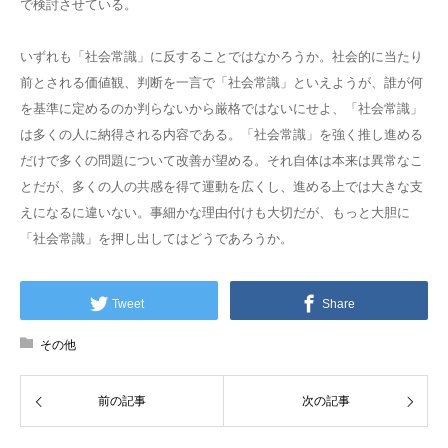
で検討させている。
いずれも「社会常識」に反することではなかろうか。社会的に当たり
前とされる価値観、判断を一言で「社会常識」といえようが、誰が何
を基準に定めるのか判らないから厳格ではないにせよ、「社会常識」
は多くの人に納得される内容である。「社会常識」を強く推し進める
だけで多くの問題について改善が望める。それ自体は本来は異常なこ
とだが、多くの人の共感を得て運動を広くし、進める上では大きな支
えになるに違いない。事細かな理由付けも大切だが、もっと大胆に
「社会常識」を押し出してはどうであろうか。
Tweet
Share
その他
前の記事
次の記事