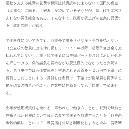
活動を支える経費を党費や機関誌紙購読料によらないで国民の税金
（助成金）に頼る。「好況」が続いているそうだが、賃上げを要求さ
えしない労働組合もある。そんな中で、政府が賃上げを企業に要望す
る「政府春闘」が続く。
労働事件についてみても、時間外労働をさせながら手当を払わない
（公立校の教員には法律に反して１９７１年以降、超勤手当は全く支
払われていない）。非正規労働者には主婦パートを念頭においた処遇
を押しつける。偽装請負を認めながら脱法目的はなかったと弁明す
る。東リ事件では時価数億円と推測される装置を月２万円で下請けに
賃貸ししたことにする（賃貸しは名目で、下請けが従業員を提供する
偽装請負の構造が浮ぶ）。作業中に怪我をしても「自傷」で済ませ
る。
企業が使用者責任を免れる「雇われない働き方」とか、裁判で無効と
判断された解雇について僅かの金で労働者を放逐することを「解雇の
金銭的解決」といって、厚労省は公然と制度化しようと企み、労政審