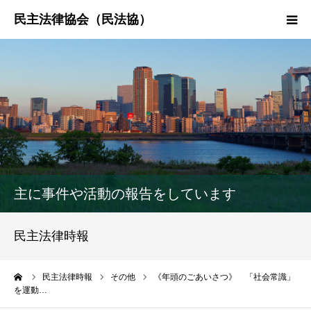
HOME
民法協とは
民主法律時報
決議・声明・意見書
主に事件や活動の報告をしています
研究会紹介
民主法律時報
ーム
民主法律時報
その他
《年頭のごあいさつ》 「社会常識」
を運動…