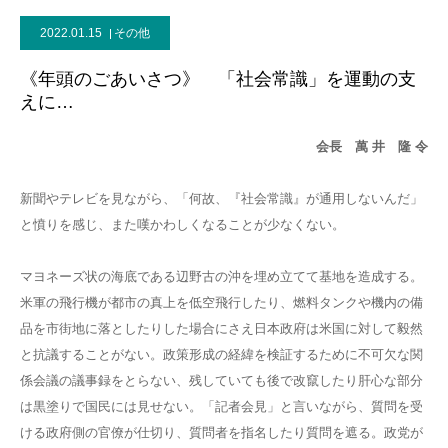
2022.01.15
その他
《年頭のごあいさつ》 「社会常識」を運動の支
えに…
会長 萬 井 隆 令
新聞やテレビを見ながら、「何故、『社会常識』が通用しないんだ」
と憤りを感じ、また嘆かわしくなることが少なくない。
マヨネーズ状の海底である辺野古の沖を埋め立てて基地を造成する。
米軍の飛行機が都市の真上を低空飛行したり、燃料タンクや機内の備
品を市街地に落としたりした場合にさえ日本政府は米国に対して毅然
と抗議することがない。政策形成の経緯を検証するために不可欠な関
係会議の議事録をとらない、残していても後で改竄したり肝心な部分
は黒塗りで国民には見せない。「記者会見」と言いながら、質問を受
ける政府側の官僚が仕切り、質問者を指名したり質問を遮る。政党が