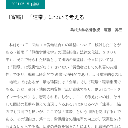
2021.05.15
論稿
《寄稿》 「連帯」について考える
島根大学名誉教授 遠藤 昇三
私はかつて、団結（＝労働組合）の基盤について、検討したことが
ある（拙著『「戦後労働法学」の理論転換』法律文化社、２００８
年）。そこで得られた結論として団結の基盤は、今日においては、
（「階級」は現実性がなく）せいぜい「労働者としての利害の共通
性」であり、職種は限定的で 産業も消極的であり、より現実的なのは
「地域」ではあるが、最も強固には「企業」そして職場・職場集団で
ある。ただ、身分・地位の同質性（広い意味であり、例えばパートタ
イマーや女性）も、想定される。しかし、ここで考えたいのは、そう
した団結の基盤を超えて出現しうるあるいはさせるべき「連帯」（協
力でも共同でも良いが、ここでは「連帯」という用語を使用する）で
ある。その理由は、第一に、労働組合の組織率の向上が、現実性を持
ちえないからである。団結の基盤を探ることにより、組織率の向上に