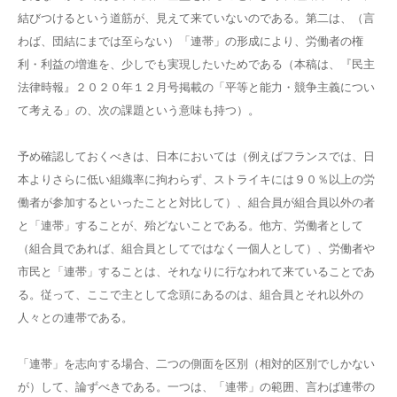
結びつけるという道筋が、見えて来ていないのである。第二は、（言
わば、団結にまでは至らない）「連帯」の形成により、労働者の権
利・利益の増進を、少しでも実現したいためである（本稿は、『民主
法律時報』２０２０年１２月号掲載の「平等と能力・競争主義につい
て考える」の、次の課題という意味も持つ）。
予め確認しておくべきは、日本においては（例えばフランスでは、日
本よりさらに低い組織率に拘わらず、ストライキには９０％以上の労
働者が参加するといったことと対比して）、組合員が組合員以外の者
と「連帯」することが、殆どないことである。他方、労働者として
（組合員であれば、組合員としてではなく一個人として）、労働者や
市民と「連帯」することは、それなりに行なわれて来ていることであ
る。従って、ここで主として念頭にあるのは、組合員とそれ以外の
人々との連帯である。
「連帯」を志向する場合、二つの側面を区別（相対的区別でしかない
が）して、論ずべきである。一つは、「連帯」の範囲、言わば連帯の