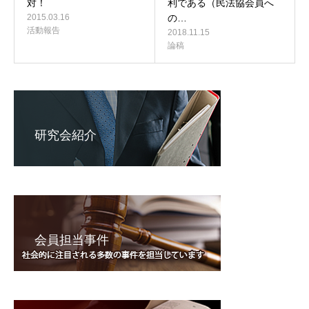
対！
利である（民法協会員へ
2015.03.16
の…
活動報告
2018.11.15
論稿
研究会紹介
会員担当事件