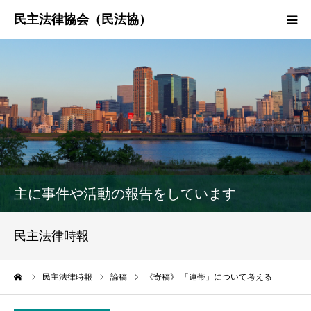
HOME
民法協とは
民主法律時報
決議・声明・意見書
主に事件や活動の報告をしています
研究会紹介
民主法律時報
ーム
民主法律時報
論稿
《寄稿》 「連帯」について考える