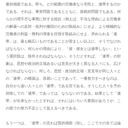
量的側面である。即ち、どの範囲の労働者なり市民と、連帯するのか
である。それは、事実問題であるとともに、規範的問題でもある。何
らかの理不尽な事態に対する抵抗（例えば、不当な理由による労働者
の解雇への反対・批判や撤回のための取組み）にせよ、より積極的な
労働者の利益・権利の増進を目指す取組みにせよ、求められる「連
帯」は、最も幅広いものであることが望ましい以上に、そうでなけれ
ばならない。何らかの理由により、「彼・彼女とは連帯しない」とい
う選択肢は、除外されねばならない。そうだとすれば、「連帯」の対
象は、思想や政治的立場あるいは意見が大きく異なる人々にも、広げ
なければならない。何しろ、思想・政治的立場・意見等が同じ人々と
の「連帯」の構築は、容易いことであって、一番努力すべきなのは、
自分から遠い人々との「連帯」である筈である。そうした人々を予め
排除しての「連帯」であっては、ならないのである。結果として「連
帯」が出来なかったとすれば、それにはいろいろ要因があろうが、こ
の面での努力不足として捉えるべきである。
もう一つは、「連帯」の言わば質的側面（但し、ここでその全ては論