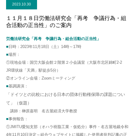
2023.10.30
１１月１８日労働法研究会「再考 争議行為・組
合活動の正当性」のご案内
労働法研究会「再考 争議行為・組合活動の正当性」
■
日時：2023年11月18日（土）14時～17時
■
場所：
①現地会場：国労大阪会館２階第２小会議室（大阪市北区錦町2-2
JR環状線「天満」駅徒歩5分）
②オンライン会場：Zoomミーティング
■
基調講演：
「ドイツとの比較における日本の団体行動権保障の課題につい
て」（仮題）
講師：榊原嘉明 名古屋経済大学教授
■
事例報告：
①JMITU愛知支部（オハラ樹脂工業・仮処分）事件・名古屋地裁令和
4年11月10日決定～組合ウェブサイトに掲載した使用者批判記事の正