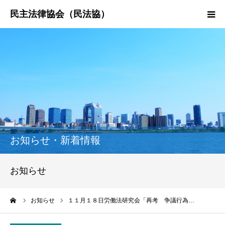
HOME
民法協とは
民主法律時報
決議・声明・意見書
お知らせ・新着情報
研究会紹介
お知らせ
ーム
お知らせ
１１月１８日労働法研究会「再考 争議行為…