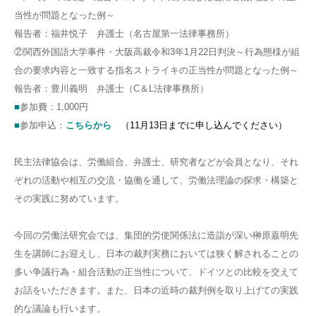
当性が問題となった例～
報告者：福井悦子 弁護士（名古屋第一法律事務所）
②関西外国語大学事件・大阪高裁令和3年1月22日判決～行為態様が組
合の要求内容と一致する指名ストライキの正当性が問題となった例～
報告者：豊川義明 弁護士（C＆L法律事務所）
■
参加費：1,000円
■
参加申込：
こちらから
（11月13日までに申し込んでください）
民主法律協会は、労働組合、弁護士、研究者などが会員となり、それ
ぞれの活動や相互の交流・協働を通して、労働法理論の探求・構築と
その実践に努めています。
今回の労働法研究会では、集団的労使関係法に造詣が深い榊原嘉明先
生を講師にお迎えし、日本の裁判実務においては狭く解されることの
多い争議行為・組合活動の正当性について、ドイツとの比較を交えて
お話をいただきます。また、日本の近時の裁判例を取り上げての実践
的な議論も行います。