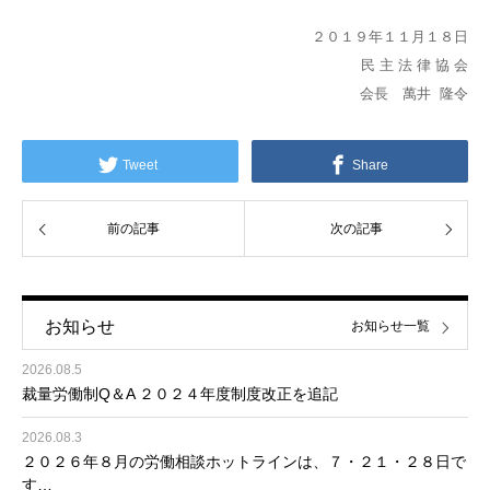
２０１９年１１月１８日
民 主 法 律 協 会
会長 萬井 隆令
Tweet
Share
前の記事
次の記事
お知らせ
お知らせ一覧
2026.08.5
裁量労働制Q＆A ２０２４年度制度改正を追記
2026.08.3
２０２６年８月の労働相談ホットラインは、７・２１・２８日で
す…