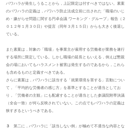
パワハラが発生しうることから，上記限定は付すべきではない。素案
のパワハラの定義は，パワハラ防止法成立前に出された「職場のいじ
め・嫌がらせ問題に関する円卓会議 ワーキング・グループ」報告（２
０１２年１月３０日）や提言（同年３月１５日）からも大きく後退し
ている。
また素案は，対象の「職場」を事業主が雇用する労働者が業務を遂行
する場所に限定している。しかし職場の延長ともいえる，例えば懇親
会の場においてもハラスメント被害は発生するのであるから，これら
も含めるものと定義すべきである。
さらに素案は，パワハラに該当する「就業環境を害する」言動につい
て，「平均的な労働者の感じ方」を基準とすることが適当としてお
り，「労働者の主観」にも配慮することが適当とした参議院附帯決議
（全会一致）が何ら反映されていない。この点でもパワハラの定義は
狭すぎるというべきである。
３
第二に，パワハラに「該当しない例」が極めて不適当な内容とな