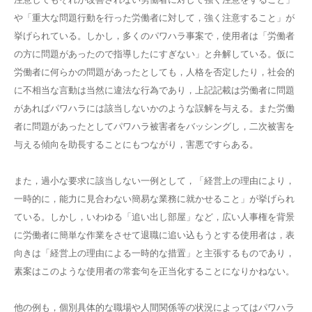
や「重大な問題行動を行った労働者に対して，強く注意すること」が
挙げられている。しかし，多くのパワハラ事案で，使用者は「労働者
の方に問題があったので指導したにすぎない」と弁解している。仮に
労働者に何らかの問題があったとしても，人格を否定したり，社会的
に不相当な言動は当然に違法な行為であり，上記記載は労働者に問題
があればパワハラには該当しないかのような誤解を与える。また労働
者に問題があったとしてパワハラ被害者をバッシングし，二次被害を
与える傾向を助長することにもつながり，害悪ですらある。
また，過小な要求に該当しない一例として，「経営上の理由により，
一時的に，能力に見合わない簡易な業務に就かせること」が挙げられ
ている。しかし，いわゆる「追い出し部屋」など，広い人事権を背景
に労働者に簡単な作業をさせて退職に追い込もうとする使用者は，表
向きは「経営上の理由による一時的な措置」と主張するものであり，
素案はこのような使用者の常套句を正当化することになりかねない。
他の例も，個別具体的な職場や人間関係等の状況によってはパワハラ