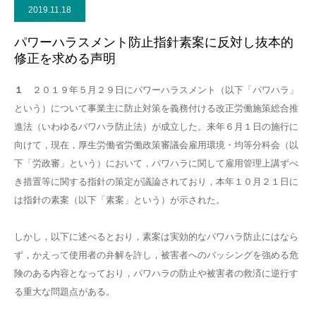
2019.11.18
パワーハラスメント防止指針素案に反対し抜本的
修正を求める声明
１
２０１９年５月２９日にパワーハラスメント（以下「パワハラ」
という）について事業主に防止対策を義務付ける改正労働施策総合推
進法（いわゆるパワハラ防止法）が成立した。来年６月１日の施行に
向けて，現在，厚生労働省労働政策審議会雇用環境・均等分科会（以
下「労政審」という）において，パワハラに関して雇用管理上講ずべ
き措置等に関する指針の策定が議論されており，本年１０月２１日に
は指針の素案（以下「素案」という）が示された。
しかし，以下に述べるとおり，素案は実効的なパワハラ防止にはなら
ず，かえって使用者の弁解を許し，被害者へのバッシングを強める危
険のある内容となっており，パワハラの防止や被害者の救済に逆行す
る重大な問題点がある。