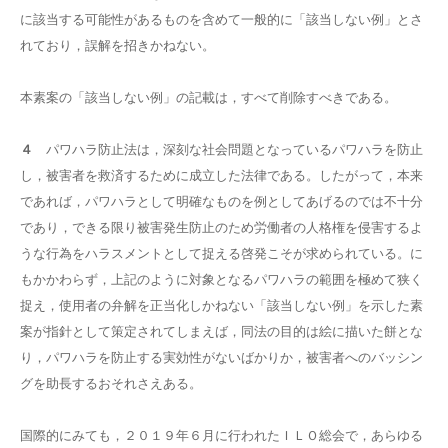
に該当する可能性があるものを含めて一般的に「該当しない例」とさ
れており，誤解を招きかねない。
本素案の「該当しない例」の記載は，すべて削除すべきである。
４
パワハラ防止法は，深刻な社会問題となっているパワハラを防止
し，被害者を救済するために成立した法律である。したがって，本来
であれば，パワハラとして明確なものを例としてあげるのでは不十分
であり，できる限り被害発生防止のため労働者の人格権を侵害するよ
うな行為をハラスメントとして捉える啓発こそが求められている。に
もかかわらず，上記のように対象となるパワハラの範囲を極めて狭く
捉え，使用者の弁解を正当化しかねない「該当しない例」を示した素
案が指針として策定されてしまえば，同法の目的は絵に描いた餅とな
り，パワハラを防止する実効性がないばかりか，被害者へのバッシン
グを助長するおそれさえある。
国際的にみても，２０１９年６月に行われたＩＬＯ総会で，あらゆる