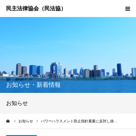
HOME
民法協とは
民主法律時報
決議・声明・意見書
お知らせ・新着情報
研究会紹介
お知らせ
ーム
お知らせ
パワーハラスメント防止指針素案に反対し抜…