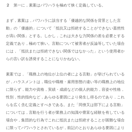
２
第一に，素案はパワハラを極めて狭く定義している。
まず，素案は，パワハラに該当する「優越的な関係を背景とした言
動」の「優越的」について「抵抗又は拒絶することができない蓋然性
が高い関係」とする。しかし，これは大きな力関係の差を必要とする
定義であり，極めて狭い。言動について被害者が反論等していた場合
には，「抵抗または拒絶できない関係ではなかった」という使用者か
らの言い訳を誘発することになりかねない。
素案では，「職務上の地位が上位の者による言動」が挙げられている
が，ハラスメントは，職位や職種・雇用形態の違い等の職務上の地位
に限らず，能力や資格，実績・成績などの個人的能力，容姿や性格，
性別，性的指向など，あらゆる要因により発生し得るのであり，これ
らを広く含む定義とすべきである。また「同僚又は部下による言動」
については，言動を行う者が業務上の知識や豊富な経験を有している
場合や，集団的な行為でこれに抵抗または拒絶することが困難な場合
に限ってパワハラとされているが，前記のとおりあらゆる要因により