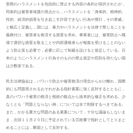
形態のハラスメントを包括的に禁止する内容の条約が採択されたが，
同条約は被害者保護の視点から，ハラスメントを「身体的、精神的、
性的、経済的損害を引き起こす許容できない行為や慣行，その脅威」
と幅広く定義し，国には、暴力やハラスメントを法律で禁じることを
義務付け、被害者を救済する措置を求め、事業者には、被害防止へ職
場で適切な措置を取ることや内部通報者らが報復を受けることのない
よう防止策も必要で，必要に応じて制裁を設けると規定している。日
本のようにハラスメント行為そのものの禁止規定や罰則を持たない国
は少数派である。
民主法律協会は，パワハラ防止や被害救済の理念からかけ離れ，国際
的にも問題視されるおそれがある指針素案に強く反対するとともに，
真のパワハラ被害の救済と根絶の観点から抜本的な修正を求める。少
なくとも「問題とならない例」については全て削除するべきである。
また，かかる重大な問題のある素案について，十分な議論もしないま
ま，次回１１月２０日に予定されている労政審で指針としてとりまと
めることには，断固として反対する。