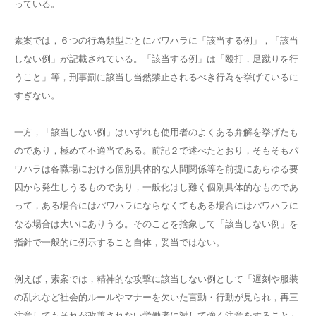
っている。
素案では，６つの行為類型ごとにパワハラに「該当する例」，「該当
しない例」が記載されている。「該当する例」は「殴打，足蹴りを行
うこと」等，刑事罰に該当し当然禁止されるべき行為を挙げているに
すぎない。
一方，「該当しない例」はいずれも使用者のよくある弁解を挙げたも
のであり，極めて不適当である。前記２で述べたとおり，そもそもパ
ワハラは各職場における個別具体的な人間関係等を前提にあらゆる要
因から発生しうるものであり，一般化はし難く個別具体的なものであ
って，ある場合にはパワハラにならなくてもある場合にはパワハラに
なる場合は大いにありうる。そのことを捨象して「該当しない例」を
指針で一般的に例示すること自体，妥当ではない。
例えば，素案では，精神的な攻撃に該当しない例として「遅刻や服装
の乱れなど社会的ルールやマナーを欠いた言動・行動が見られ，再三
注意してもそれが改善されない労働者に対して強く注意をすること」