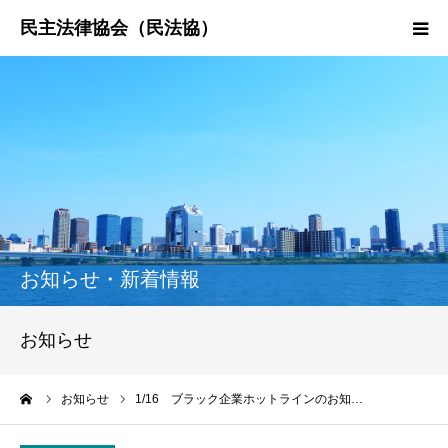
HOME
民法協とは
民主法律時報
決議・声明・意見書
お知らせ・新着情報
研究会紹介
お知らせ
ーム
お知らせ
1/16 ブラック企業ホットラインのお知…