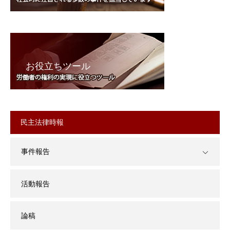
お役立ちツール
民主法律時報
事件報告
活動報告
論稿