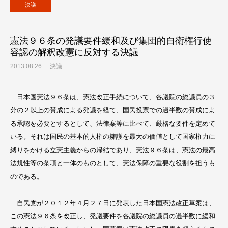
決議
憲法９６条の発議要件緩和及び集団的自衛権行使
容認の解釈改憲に反対する決議
2013.08.26
決議
日本国憲法９６条は、憲法改正手続について、各議院の総議員の３
分の２以上の賛成による発議を経て、国民投票での過半数の賛成によ
る承認を必要とするとして、法律案等に比べて、厳格な要件を定めて
いる。それは国民の基本的人権の擁護を最大の価値として国家権力に
縛りをかける立憲主義からの帰結であり、憲法９６条は、憲法の最高
法規性等の条項と一体のものとして、憲法保障の重要な役割を担うも
のである。
自民党が２０１２年４月２７日に発表した日本国憲法改正草案は、
この憲法９６条を改正し、発議要件を各議院の総議員の過半数に緩和