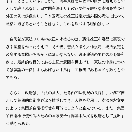
することとしている。しかし、同草案は憲法改正の限界を超えるもの
として許されない。日本国憲法よりも改正要件が厳格な憲法を持つ諸
外国の例は多数あり、日本国憲法の改正規定が諸外国の憲法に比べて
厳格に過ぎるということはなく、これを緩和する理由はない。
自民党が憲法９６条の改正を求めるのは、憲法改正を容易に実現で
きる基盤を作ったうえで、その後、憲法９条や人権規定、統治規定を
改変する意図があるからにほかならない。改正発議の要件のみを緩和
させ、最終的な目的である上記の意図を棚上げし、憲法の中身につい
ては議論の土俵にすらあげない手法は、主権者である国民を欺くもの
である。
さらに、政府は、「法の番人」たる内閣法制局の長官に、外務官僚
として集団的自衛権容認を推奨してきた人物を登用し、憲法解釈変更
によって集団的自衛権行使を可能にしようと企んでいる。また、集団
的自衛権行使容認のための国家安全保障基本法案を政府として提出す
る動きもある。