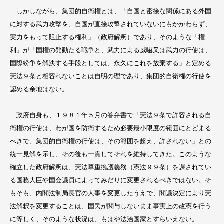
しかしながら、集団的自衛権とは、「自国と密接な関係にある外国
に対する武力攻撃を、自国が直接攻撃されていないにもかかわらず、
実力をもって阻止する権利」（政府解釈）であり、そのような「権
利」が「国権の発動たる戦争と、武力による威嚇又は武力の行使は、
国際紛争を解決する手段としては、永久にこれを放棄する」と定める
憲法９条と相容れないことは自明の理であり、集団的自衛権の行使を
認める余地はない。
政府自身も、１９８１年５月の答弁書で「憲法９条で許容される自
衛権の行使は、わが国を防衛するため必要最小限度の範囲にとどまる
べきで、集団的自衛権の行使は、その範囲を超え、許されない」との
統一見解を示し、その後も一貫してそれを維持してきた。このような
確立した政府解釈は、憲法尊重擁護義務（憲法９９条）を課されてい
る国務大臣や国会議員によってみだりに変更されるべきではない。そ
もそも、内閣法制局長官の人事を変更したうえで、閣議決定により憲
法解釈を変更することは、国民が関与しないまま事実上の改憲を行う
に等しく、そのような状況は、もはや法治国家とすらいえない。