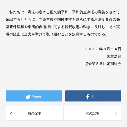
私たちは、憲法の定める恒久的平和・平和的生存権の意義を改めて
確認するとともに、立憲主義や国民主権を蔑ろにする憲法９６条の発
議要件緩和や集団的自衛権に関する解釈改憲の動きに反対し、その実
現の阻止に全力を挙げて取り組むことを決意するものである。
２０１３年８月２４日
民主法律
協会第５８回定期総会
Tweet
Share
前の記事
次の記事