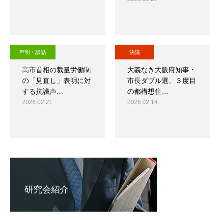
声明・談話
決議
高市首相の裁量労働制
大義なき大阪府知事・
の「見直し」表明に対
市長ダブル選、３度目
する抗議声…
の都構想住…
2026.02.21
2026.02.14
研究会紹介