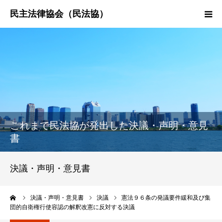
HOME
民法協とは
民主法律時報
これまで民法協が発出した決議・声明・意見
決議・声明・意見書
書
研究会紹介
決議・声明・意見書
ーム
決議・声明・意見書
決議
憲法９６条の発議要件緩和及び集
団的自衛権行使容認の解釈改憲に反対する決議