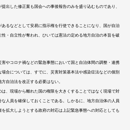
が提出した修正案も国会への事後報告のみを盛り込むものであり、
があるなどとして安易に指示権を行使できることになり、国が自治
主性・自立性が奪われ、ひいては憲法の定める地方自治の本旨を破
害やコロナ禍などの緊急事態において国と自治体間の調整・連携
な場合については、すでに、災害対策基本法や感染症法などの個別
地方自治法を改正する必要はない。
のは、現場から離れた国の権限を大きくすることではなく現場で対
分な人員を確保しておくことである。しかるに、地方自治体の人員
権を拡大しようとする政府の対応は上記緊急事態への対応としても