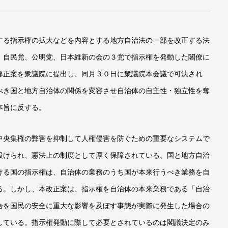
る指示権の拡大などを内容とする地方自治法の一部を改正する法
、自民党、公明党、日本維新の会の３党で指示権を発動した閣僚に
修正案を衆議院に提出し、同月３０日に衆議院本会議で可決され
べき国と地方自治体の関係を変容させ自治体の自主性・独立性を奪
本旨に反する。
央集権の弊害を抑制して人権侵害を防ぐための重要なシステムで
設けられ、憲法上の制度として厚く保障されている。国と地方自治
ける国の指示権は、自治体の業務のうち国が本来行うべき業務を自
る。しかし、本改正案は、指示権を自治体の本来業務である「自治
合を国民の安全に重大な影響を及ぼす事態が実際に発生した場合の
している。指示権発動に際して必要とされているのは閣議決定のみ