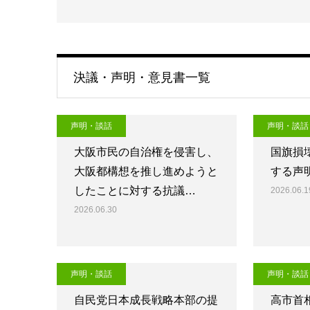
決議・声明・意見書一覧
声明・談話
声明・談話
大阪市民の自治権を侵害し、
国旗損
大阪都構想を推し進めようと
する声
したことに対する抗議…
2026.06.1
2026.06.30
声明・談話
声明・談話
自民党日本成長戦略本部の提
高市首