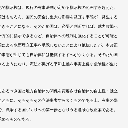
的指示権は、現行の有事法制が定める指示権の範囲すら超えた、
際はもちろん、国民の安全に重大な影響を及ぼす事態が「発生する
できることになる。そのため国は、必要と判断すれば、武力攻撃へ
一方的に指示できるなど、自治体への統制を強化することが可能と
国による水面埋立工事を承認しないことにより抵抗したが、本改正
の事態が生じても自治体には抵抗するすべがなくなる。そのため国
きるようになり、憲法が掲げる平和主義を事実上侵す危険性が生じ
あるべき国と地方自治体の関係を変容させ自治体の自主性・独立
とともに、そもそもその立法事実すら欠くものである上、有事の際
で、戦争する国づくりへの第一歩となりうる危険な改正案である。
求めるものである。