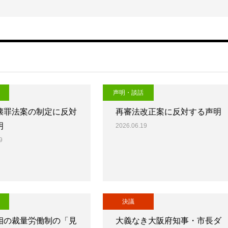
声明・談話
壊罪法案の制定に反対
再審法改正案に反対する声明
明
2026.06.19
9
決議
相の裁量労働制の「見
大義なき大阪府知事・市長ダ