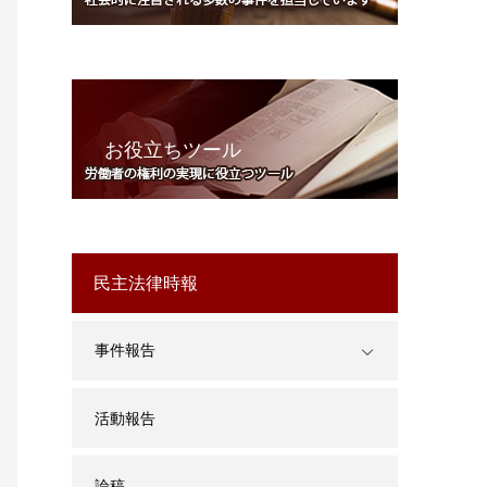
お役立ちツール
民主法律時報
事件報告
活動報告
論稿