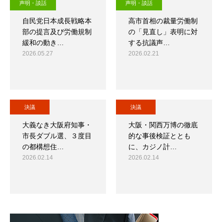
声明・談話
声明・談話
自民党日本成長戦略本
高市首相の裁量労働制
部の提言及び労働規制
の「見直し」表明に対
緩和の動き…
する抗議声…
2026.05.27
2026.02.21
決議
決議
大義なき大阪府知事・
大阪・関西万博の徹底
市長ダブル選、３度目
的な事後検証ととも
の都構想住…
に、カジノ計…
2026.02.14
2026.02.14