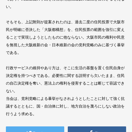
い。
そもそも、上記附則が提案されたのは、過去二度の住民投票で大阪市
民が明確に否決した「大阪都構想」を、住民投票の範囲を強引に変え
ることで実現しようとしたものに他ならない。大阪市民の権利や民意
を無視した大阪維新の会・日本維新の会の党利党略のみに基づく暴挙
である。
行政サービスの維持やあり方は、そこに生活の基盤を置く住民自身が
決定権を持つべきである。必要性に関する説明すら欠いたまま、住民
の自己決定権を奪い、憲法上の権利を侵害することは断じて容認でき
ない。
当会は、党利党略による暴挙がなされようとしたことに対して強く抗
議するとともに、国・自治体に対し、地方自治を蔑ろにしない政治を
行うよう求める。