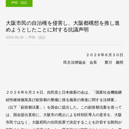
声明・談話
大阪市民の自治権を侵害し、大阪都構想を推し進
めようとしたことに対する抗議声明
2026.06.30
声明・談話
２０２６年６月３０日
民主法律協会 会長 豊川 義明
２０２６年６月２４日、自民党と日本維新の会は、「国家社会機能継
続性確保施策及び副首都の整備に係る施策の推進に関する法律案」
（以下「副首都法案」）を国会に提出した。この副首都法案を巡って
は、国会提出直前に、大阪市の廃止による特別区導入の是非を、大阪
市民ではなく、大阪府民の住民投票で決定することを許容する附則が