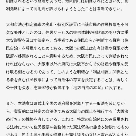
削除されるという経過があった。最終的には削除されたとはいえ、党
利党略によって同附則が設けられようとしたことは看過できない。
大都市法が指定都市の廃止・特別区設置に当該市民の住民投票を不可
欠な要件としたのは、住民サービスの提供体制や税財源のあり方に重
大な影響を及ぼす決定を、当事者である住民自らが判断する権利（住
民自治）を尊重するためである。大阪市の廃止は市有財産や権限が大
阪府へ移譲されることを意味するため、大阪市民によって判断されな
ければならない。大阪市以外の府民は大阪市からその財産や権限を受
け取る側となるのであって、このような明確な「利益相反」関係とな
る者を含む住民投票によって自治体の存立を決定することは、著しく
公平性を欠き、憲法92条が保障する「地方自治の本旨」に反する。
また、本法案は形式上全国の道府県を対象とする一般法を装いなが
ら、実質的には特定の自治体である大阪市の廃止を強行する「大阪決
め打ち」の性格を有している。これは、特定の自治体にのみ適用され
る法律について住民投票を義務付けた憲法95条の趣旨を潜脱するもの
であり、民主主義の手続を軽視した憲法違反の立法と言わざるをえな