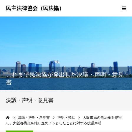
HOME
民法協とは
民主法律時報
これまで民法協が発出した決議・声明・意見
決議・声明・意見書
書
研究会紹介
決議・声明・意見書
ーム
決議・声明・意見書
声明・談話
大阪市民の自治権を侵害
し、大阪都構想を推し進めようとしたことに対する抗議声明